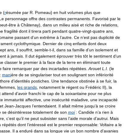
re
(
r
ésumée
par
R
.
Pomeau
)
en
huit
volumes
plus
que
Le
personnage
offre
des
contrastes
permanents
.
Favorisé
par
le
peut
-
être
à
Châtenay
),
dans
un
milieu
aisé
et
riche
de
relations
,
ne
fragilité
dont
il
tirera
parti
pendant
quatre
-
vingt
-
quatre
ans
,
omaine
passant
d
’
un
extrême
à
l
’
autre
.
Ce
n
’
est
pas
duplicité
de
rament
cyclothymique
.
Dernier
de
cinq
enfants
dont
deux
ept
ans
,
il
souffrit
,
semble
-
t
-
il
,
dans
sa
famille
d
’
un
isolement
et
ent
à
jamais
.
Il
dut
également
éprouver
très
tôt
le
sentiment
d
’
un
se
classer
le
premier
à
la
face
de
la
terre
en
éliminant
toute
e
faire
remarquer
par
des
incartades
répétées
.
Arouet
L
.
I
.
(
le
:
mani
ère
de
se
singulariser
tout
en
soulignant
son
infériorité
éthore
d
’
identités
postiches
.
Une
tendance
obstinée
à
se
fuir
,
la
femmes
,
les
grands
,
notamment
le
régent
ou
Frédéric
II
),
la
t
attend
d
’
avoir
franchi
le
cap
de
la
soixantaine
pour
ne
plus
te
immaturité
affective
,
une
insécurité
maladive
,
une
incapacité
et
Jean
-
Jacques
l
’
entendaient
.
Il
allait
même
jusqu
’
à
se
croire
e
se
désintéresse
totalement
de
son
moi
:
Candide
n
’
a
rien
à
re
,
c
’
est
qu
’
il
ne
peut
subsister
sans
l
’
aide
morale
d
’
autrui
.
Mais
s
répétés
dont
l
’
intéressé
est
le
premier
responsable:
Voltaire
a
le
passe
.
Il
a
enduré
dans
sa
longue
vie
un
bon
nombre
d
’
avanies