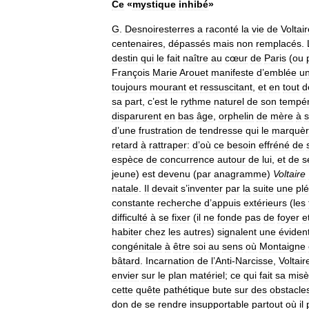
Ce
«
mystique
inhibé
»
G
.
Desnoiresterres
a
raconté
la
vie
de
Voltai
centenaires
,
dépassés
mais
non
remplacés
.
destin
qui
le
fait
naître
au
cœur
de
Paris
(
ou
François
Marie
Arouet
manifeste
d
’
emblée
u
toujours
mourant
et
ressuscitant
,
et
en
tout
d
sa
part
,
c
’
est
le
rythme
naturel
de
son
tempé
disparurent
en
bas
âge
,
orphelin
de
mère
à
s
d
’
une
frustration
de
tendresse
qui
le
marquèr
retard
à
rattraper:
d
’
où
ce
besoin
effréné
de
espèce
de
concurrence
autour
de
lui
,
et
de
s
jeune
)
est
devenu
(
par
anagramme
)
Voltaire
natale
.
Il
devait
s
’
inventer
par
la
suite
une
pl
constante
recherche
d
’
appuis
extérieurs
(
les
difficulté
à
se
fixer
(
il
ne
fonde
pas
de
foyer
e
habiter
chez
les
autres
)
signalent
une
éviden
congénitale
à
être
soi
au
sens
où
Montaigne
bâtard
.
Incarnation
de
l
’
Anti
-
Narcisse
,
Voltair
envier
sur
le
plan
matériel
;
ce
qui
fait
sa
misè
cette
quête
pathétique
bute
sur
des
obstacle
don
de
se
rendre
insupportable
partout
où
il