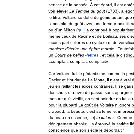
service
de
la
pensée
.
À
cet
égard
,
il
est
antér
voir
élever
Le
Temple
du
goût
(
1733
),
allégor
le
titre
.
Voltaire
se
défie
du
génie
autant
que
l
’
apostolat
du
goût
avec
une
ferveur
pointille
ou
d
’
un
Milton
(
qu
’
il
a
contribué
à
populariser
même
ceux
de
Racine
et
de
Boileau
,
ses
die
leçons
particulières
de
syntaxe
et
de
versific
manière
d
’
écrire
une
épître
morale
.
Toutefoi
un
Cours
de
belles
-
lettres
,
et
cela
le
disting
«
compilait
,
compilait
,
compilait
».
Car
Voltaire
fuit
le
pédantisme
comme
la
pes
Dacier
et
Houdar
de
La
Motte
,
il
n
’
est
à
vrai
d
jeu
en
raillant
les
excès
contraires
.
Il
se
gaus
des
chefs
-
d
’
œuvre
du
passé
,
sans
épargner
mesure
qu
’
il
vieillit
,
on
sent
poindre
en
lui
la
r
pour
la
plupart
!
Le
goût
de
Voltaire
n
’
ignore
p
crapaud
,
la
beauté
,
c
’
est
sa
femelle
,
impress
du
beau
en
essence
, [
le
]
to
kalon
».
Comme
dénigrement
absolu
;
il
a
éprouvé
la
satiété
li
conscience
que
son
siècle
le
débordait
?