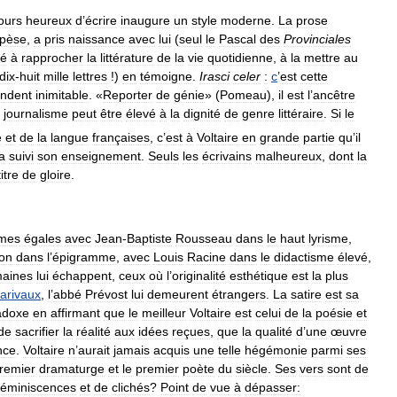
ours
heureux
d
’
écrire
inaugure
un
style
moderne
.
La
prose
pèse
,
a
pris
naissance
avec
lui
(
seul
le
Pascal
des
Provinciales
ué
à
rapprocher
la
littérature
de
la
vie
quotidienne
,
à
la
mettre
au
dix
-
huit
mille
lettres
!)
en
témoigne
.
Irasci
celer
:
c
’
est
cette
endent
inimitable
. «
Reporter
de
génie
» (
Pomeau
),
il
est
l
’
ancêtre
journalisme
peut
être
élevé
à
la
dignité
de
genre
littéraire
.
Si
le
e
et
de
la
langue
françaises
,
c
’
est
à
Voltaire
en
grande
partie
qu
’
il
a
suivi
son
enseignement
.
Seuls
les
écrivains
malheureux
,
dont
la
titre
de
gloire
.
mes
égales
avec
Jean
-
Baptiste
Rousseau
dans
le
haut
lyrisme
,
ron
dans
l
’
épigramme
,
avec
Louis
Racine
dans
le
didactisme
élevé
,
aines
lui
échappent
,
ceux
où
l
’
originalité
esthétique
est
la
plus
arivaux
,
l
’
abbé
Prévost
lui
demeurent
étrangers
.
La
satire
est
sa
adoxe
en
affirmant
que
le
meilleur
Voltaire
est
celui
de
la
poésie
et
de
sacrifier
la
réalité
aux
idées
reçues
,
que
la
qualité
d
’
une
œuvre
nce
.
Voltaire
n
’
aurait
jamais
acquis
une
telle
hégémonie
parmi
ses
remier
dramaturge
et
le
premier
poète
du
siècle
.
Ses
vers
sont
de
réminiscences
et
de
clichés
?
Point
de
vue
à
dépasser: