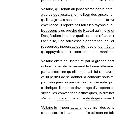
Voltaire
,
qui
tenait
au
jansénisme
par
la
fibre
auprès
des
jésuites
le
meilleur
des
enseigne
qu
’
il
n
’
a
jamais
assumé
complètement:
l
’
arri
excellence
,
il
répercutait
tous
les
rayons
que
beaucoup
plus
proche
de
Pascal
qu
’
il
ne
le
c
Des
jésuites
il
eut
les
qualités
et
les
défauts:
l
’
actualité
,
une
souplesse
d
’
adaptation
,
de
l
’
e
ressources
inépuisables
de
ruse
et
de
mécha
qu
’
appuyait
sans
le
contredire
un
humanism
Voltaire
entre
en
littérature
par
la
grande
por
«
choisit
avec
discernement
la
forme
littéraire
par
la
discipline
qu
’
elle
imposait
,
fut
un
havre
et
lui
permit
de
se
donner
la
comédie
sous
mi
par
rubriques
ou
par
genres
ne
présente
qu
’
technique:
il
importe
davantage
d
’
y
repérer
d
styles
,
les
conventions
esthétiques
,
la
distinc
s
’
accommode
en
littérature
du
dogmatisme
d
Voltaire
fut
-
il
pour
autant
«
le
dernier
des
écri
pour
lesquels
le
langage
qu
’
ils
utilisent
ne
fait