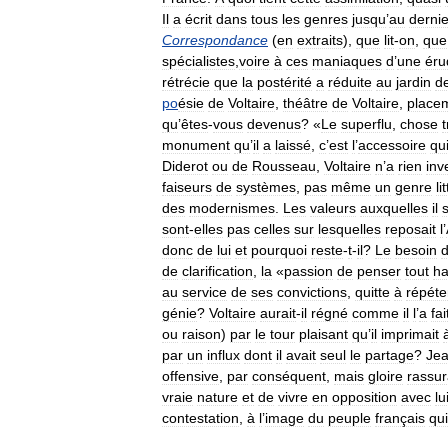
Il
a
écrit
dans
tous
les
genres
jusqu
’
au
dernie
Correspondance
(
en
extraits
),
que
lit
-
on
,
que
spécialistes
,
voire
à
ces
maniaques
d
’
une
éru
rétrécie
que
la
postérité
a
réduite
au
jardin
d
po
ésie
de
Voltaire
,
théâtre
de
Voltaire
,
place
qu
’
êtes
-
vous
devenus
? «
Le
superflu
,
chose
t
monument
qu
’
il
a
laissé
,
c
’
est
l
’
accessoire
qu
Diderot
ou
de
Rousseau
,
Voltaire
n
’
a
rien
inv
faiseurs
de
systèmes
,
pas
même
un
genre
li
des
modernismes
.
Les
valeurs
auxquelles
il
sont
-
elles
pas
celles
sur
lesquelles
reposait
l
’
donc
de
lui
et
pourquoi
reste
-
t
-
il
?
Le
besoin
de
clarification
,
la
«
passion
de
penser
tout
ha
au
service
de
ses
convictions
,
quitte
à
répéte
génie
?
Voltaire
aurait
-
il
régné
comme
il
l
’
a
fai
ou
raison
)
par
le
tour
plaisant
qu
’
il
imprimait
par
un
influx
dont
il
avait
seul
le
partage
?
Je
offensive
,
par
conséquent
,
mais
gloire
rassur
vraie
nature
et
de
vivre
en
opposition
avec
lu
contestation
,
à
l
’
image
du
peuple
français
qui