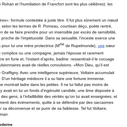
e
Rohan
et
l
’
humiliation
de
Francfort
sont
les
plus
célèbres
)
:
les
ires
»
:
formule
contestée
à
juste
titre
.
Il
fut
plus
sûrement
un
nœud
,
selon
les
termes
de
R
.
Pomeau
,
courtisan
déçu
,
poète
rentré
,
en
de
se
faire
prendre
pour
un
insensible
par
excès
de
sensibilité
,
s
proche
de
l
’
impétuosité
.
Dans
sa
sexualité
,
l
’
inceste
exerce
une
me
s
pour
lui
une
mère
protectrice
(
M
de
Rupelmonde
),
une
sœur
e
complice
ou
une
compagne
,
jamais
l
’
épouse
et
rarement
tre
en
furie
et
,
l
’
instant
d
’
après
,
badine:
ressentirait
-
il
le
cocuage
ulsionnaires
avait
de
réelles
convulsions
. «
Mon
Dieu
,
qu
’
il
est
e
Graffigny
.
Avec
une
intelligence
supérieure
,
Voltaire
accumulait
.
D
’
un
héritage
médiocre
il
a
su
faire
une
fortune
immense:
se
montrait
ladre
dans
les
petites
.
Il
ne
lui
fallut
pas
moins
de
y
avait
en
lui
un
fonds
d
’
ingénuité
candide
,
une
âme
disposée
à
des
gens
,
à
l
’
infaillibilité
des
vérités
qu
’
on
lui
avait
enseignées
,
et
menti
des
événements
,
quitte
à
se
défendre
par
des
sarcasmes
r
sa
déconvenue
et
se
punir
de
sa
faiblesse
.
Tel
fut
Voltaire
,
oman
.
oderne