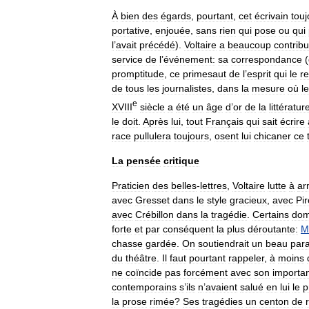
À
bien
des
égards
,
pourtant
,
cet
écrivain
touj
portative
,
enjouée
,
sans
rien
qui
pose
ou
qui
l
’
avait
précédé
).
Voltaire
a
beaucoup
contrib
service
de
l
’
événement:
sa
correspondance
(
promptitude
,
ce
primesaut
de
l
’
esprit
qui
le
r
de
tous
les
journalistes
,
dans
la
mesure
où
le
e
XVIII
siècle
a
été
un
âge
d
’
or
de
la
littératur
le
doit
.
Après
lui
,
tout
Français
qui
sait
écrire
race
pullulera
toujours
,
osent
lui
chicaner
ce
La
pensée
critique
Praticien
des
belles
-
lettres
,
Voltaire
lutte
à
ar
avec
Gresset
dans
le
style
gracieux
,
avec
Pi
avec
Crébillon
dans
la
tragédie
.
Certains
dom
forte
et
par
conséquent
la
plus
déroutante:
M
chasse
gardée
.
On
soutiendrait
un
beau
par
du
théâtre
.
Il
faut
pourtant
rappeler
,
à
moins
ne
coïncide
pas
forcément
avec
son
importa
contemporains
s
’
ils
n
’
avaient
salué
en
lui
le
p
la
prose
rimée
?
Ses
tragédies
un
centon
de