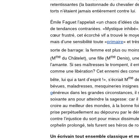
retentissantes
(
la
bastonnade
du
chevalier
d
torts
n
’
étaient
jamais
entièrement
contre
lui
.
Émile
Faguet
l
’
appelait
«
un
chaos
d
’
idées
cla
de
tendances
contrariées
. «
Mystique
inhibé
»
cœur
frustré
,
cet
écorché
vif
a
trouvé
le
moy
mais
d
’
une
sensibilité
toute
«
primaire
»
et
trè
sorte
de
barrage:
la
femme
est
plus
ou
moin
me
me
(
M
du
Châtelet
),
une
fille
(
M
Denis
),
un
l
’
amante
.
Si
ses
maîtresses
le
trompent
,
il
en
comme
une
libération
?
Cet
ennemi
des
conv
me
bête
,
lui
qui
a
tant
d
’
esprit
!»,
s
’
écriait
M
d
bévues
,
maladresses
,
mesquineries
insignes
g
énéreux
dans
les
grandes
circonstances
,
il
soixante
ans
pour
atteindre
la
sagesse:
car
il
croire
au
meilleur
des
mondes
,
à
la
bonne
foi
prise
perpétuellement
au
dépourvu
par
le
dé
contre
l
’
injustice
du
sort
pour
mieux
dissimule
orphelin
prolongé
,
tels
furent
ses
héros
de
r
Un
écrivain
tout
ensemble
classique
et
m