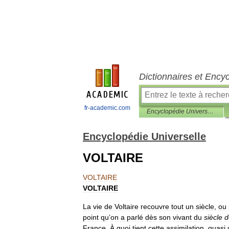
Dictionnaires et Ency
fr-academic.com
Encyclopédie Universelle
Encyclopédie Universelle
VOLTAIRE
VOLTAIRE
VOLTAIRE
La
vie
de
Voltaire
recouvre
tout
un
siècle
,
ou
point
qu
’
on
a
parlé
dès
son
vivant
du
siècle
d
France
.
À
quoi
tient
cette
assimilation
,
quasi