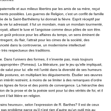
paternelle
et
aux
milieux
libertins
par
les
amis
de
sa
mère
,
reçut
ments
possibles
.
Les
guerres
de
Religion
,
c
’
est
un
conflit
de
famille
vée
de
la
Saint
-
Barthélemy
lui
donnait
la
fièvre
.
Esprit
réceptif
par
la
vie
lui
adressait:
il
fut
un
mondain
,
mais
un
mondain
tourmenté
,
royait
,
alliant
le
luxe
et
l
’
angoisse
comme
deux
pôles
de
son
être
.
un
goût
précoce
pour
les
affaires
du
temps
,
un
sens
éminent
de
ntregent
,
du
flair
,
l
’
attrait
pour
les
cimes
de
la
société
,
des
nceté
dans
la
controverse
,
un
modernisme
intellectuel
e
très
respectueux
des
traditions
.
te
.
Dans
l
’
univers
des
formes
,
il
n
’
invente
pas
,
mais
toujours
appropriée
» (
Pomeau
).
La
littérature
,
par
le
jeu
qu
’
elle
impliquait
,
de
salut
pour
lui:
elle
mit
l
’
unité
dans
la
diversité
de
ses
humeurs
lle
postures
,
en
multipliant
les
déguisements
.
Étudier
ses
œuvres
un
intérêt
restreint
,
à
moins
de
se
limiter
à
des
remarques
d
’
ordre
es
lignes
de
force
et
des
points
de
convergence
.
La
hiérarchie
des
tion
de
la
prose
et
de
la
poésie
sont
pour
lui
des
vérités
de
foi
,
et
il
ont
il
fait
litière
en
religion
.
vains
heureux
»,
selon
l
’
expression
de
R
.
Barthes
?
Il
est
de
ceux
pas
problème
parce
qu
’
il
n
’
est
rien
d
’
autre
qu
’
un
outil
mis
au