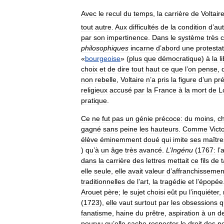
Avec
le
recul
du
temps
,
la
carrière
de
Voltair
tout
autre
.
Aux
difficultés
de
la
condition
d
’
au
par
son
impertinence
.
Dans
le
système
très
c
philosophiques
incarne
d
’
abord
une
protesta
«
bourgeoise
» (
plus
que
démocratique
)
à
la
l
choix
et
de
dire
tout
haut
ce
que
l
’
on
pense
,
non
rebelle
,
Voltaire
n
’
a
pris
la
figure
d
’
un
pr
religieux
accusé
par
la
France
à
la
mort
de
L
pratique
.
Ce
ne
fut
pas
un
génie
précoce:
du
moins
,
c
gagné
sans
peine
les
hauteurs
.
Comme
Vict
élève
éminemment
doué
qui
imite
ses
maître
)
qu
’
à
un
âge
très
avancé
.
L
’
Ingénu
(
1767:
l
’
a
dans
la
carrière
des
lettres
mettait
ce
fils
de
t
elle
seule
,
elle
avait
valeur
d
’
affranchissemen
traditionnelles
de
l
’
art
,
la
tragédie
et
l
’
épopée
Arouet
père
;
le
sujet
choisi
eût
pu
l
’
inquiéter
,
(
1723
),
elle
vaut
surtout
par
les
obsessions
q
fanatisme
,
haine
du
prêtre
,
aspiration
à
un
d
pourvu
qu
’
elle
sache
respecter
le
droit
des
p