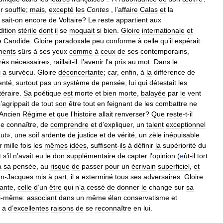
r
souffle
;
mais
,
excepté
les
Contes
,
l
’
affaire
Calas
et
la
sait
-
on
encore
de
Voltaire
?
Le
reste
appartient
aux
dition
stérile
dont
il
se
moquait
si
bien
.
Gloire
internationale
et
e
Candide
.
Gloire
paradoxale
peu
conforme
à
celle
qu
’
il
espérait:
ments
sûrs
à
ses
yeux
comme
à
ceux
de
ses
contemporains
,
rès
nécessaire
»,
raillait
-
il:
l
’
avenir
l
’
a
pris
au
mot
.
Dans
le
i
a
survécu
.
Gloire
déconcertante
;
car
,
enfin
,
à
la
différence
de
enté
,
surtout
pas
un
système
de
pensée
,
lui
qui
détestait
les
ttéraire
.
Sa
poétique
est
morte
et
bien
morte
,
balayée
par
le
vent
s
’
agrippait
de
tout
son
être
tout
en
feignant
de
les
combattre
ne
Ancien
Régime
et
que
l
’
histoire
allait
renverser
?
Que
reste
-
t
-
il
de
connaître
,
de
comprendre
et
d
’
expliquer
,
un
talent
exceptionnel
ut
»,
une
soif
ardente
de
justice
et
de
vérité
,
un
zèle
inépuisable
r
mille
fois
les
mêmes
idées
,
suffisent
-
ils
à
définir
la
supériorité
du
t
s
’
il
n
’
avait
eu
le
don
supplémentaire
de
capter
l
’
opinion
(
e
ût
-
il
tort
à
sa
pensée
,
au
risque
de
passer
pour
un
écrivain
superficiel
,
et
an
-
Jacques
mis
à
part
,
il
a
exterminé
tous
ses
adversaires
.
Gloire
ante
,
celle
d
’
un
être
qui
n
’
a
cessé
de
donner
le
change
sur
sa
i
-
même:
associant
dans
un
même
élan
conservatisme
et
a
d
’
excellentes
raisons
de
se
reconnaître
en
lui
.