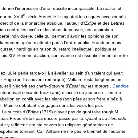
e
donne
l
’
impression
d
’
une
réussite
incomparable
.
La
réalité
fut
e
teur
au
XVIII
siècle
Arouet
le
fils
ajoutait
les
risques
occasionnés
oercitif
de
la
monarchie
absolue
,
l
’
auteur
d
’
Œdipe
et
des
Lettres
tion
contre
les
excès
et
les
abus
du
pouvoir
,
une
aspiration
iberté
individuelle
,
celle
qui
permet
d
’
avoir
les
opinions
de
son
du
moment
qu
’
on
n
’
attente
pas
à
l
’
ordre
public
.
Frondeur
,
mais
écurseur
hardi
qu
’
en
raison
du
retard
intellectuel
,
politique
et
ouis
XIV
.
Homme
d
’
action
,
son
avance
est
essentiellement
d
’
ordre
hez
lui
,
le
génie
tarda
-
t
-
il
à
s
’
éveiller
au
sein
d
’
un
talent
qui
avait
or
Hugo
(
on
l
’
a
souvent
remarqué
),
Voltaire
resta
longtemps
un
s
,
et
il
n
’
écrivit
ses
chefs
-
d
’
œuvre
(
l
’
Essai
sur
les
mœurs
,
Candide
uteur
avait
soixante
-
treize
ans
)
étincelle
de
jeunesse
.
L
’
entrée
abellion
en
conflit
avec
les
siens
(
son
père
et
son
frère
aîné
);
à
t
.
Mais
le
débutant
s
’
engagea
dans
les
voies
les
plus
.
Le
succès
d
’
Œdipe
(
1719
)
n
’
avait
pas
de
quoi
faire
rougir
M
.
mais
Freud
n
’
était
pas
encore
passé
par
là
.
Quant
à
La
Henriade
ui
s
’
y
reflètent:
crainte
envers
les
religions
génératrices
de
espotisme
tolérant
.
Car
Voltaire
ne
nie
pas
le
bienfait
de
l
’
autorité
,
ersonnes
.