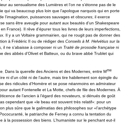
ieur
au
sensualisme
des
Lumières
et
l
’
on
ne
s
’
étonne
pas
de
le
ie
qui
va
beaucoup
plus
loin
que
l
’
apologue
narquois
qui
en
porte
de
l
’
imagination
,
puissances
sauvages
et
obscures
;
il
exerce
use
sans
être
aveugle
pour
autant
aux
beautés
d
’
un
Shakespeare
en
France
).
Il
rêve
d
’
épurer
tous
les
livres
de
leurs
imperfections
,
ux
.
Il
y
a
un
Voltaire
grammairien
,
qui
ne
rougit
pas
de
donner
des
ation
à
Frédéric
II
ou
de
rédiger
des
Conseils
à
M
.
Helvétius
sur
la
s
,
il
ne
s
’
abaisse
à
composer
ni
un
Traité
de
prosodie
française
ni
ue
des
abbés
d
’
Olivet
et
Batteux
,
ou
du
brave
abbé
Trublet
qui
me
te
.
Dans
la
querelle
des
Anciens
et
des
Modernes
,
entre
M
ire
ni
d
’
un
côté
ni
de
l
’
autre
,
mais
tire
habilement
son
épingle
du
se
des
ridicules
d
’
Homère
et
se
pose
néanmoins
en
admirateur
pour
autant
Fontenelle
et
La
Motte
,
chefs
de
file
des
Modernes
.
À
éticence
de
l
’
ancien
à
l
’
égard
des
novateurs
,
si
dénués
de
goût
as
cependant
que
«
le
beau
est
souvent
très
relatif
»
:
pour
un
ion
plus
sûre
que
le
galimatias
des
philosophes
sur
«
l
’
archétype
Pococuranté
,
le
patriarche
de
Ferney
a
connu
la
tentation
du
ée
à
la
possession
des
biens
.
L
’
humaniste
sur
le
penchant
eut
-
il