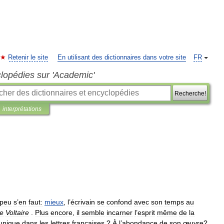
Retenir le site
En utilisant des dictionnaires dans votre site
FR
clopédies sur 'Academic'
Recherche!
interprétations
peu
s
’
en
faut:
mieux
,
l
’
écrivain
se
confond
avec
son
temps
au
e
Voltaire
.
Plus
encore
,
il
semble
incarner
l
’
esprit
même
de
la
unique
dans
les
lettres
françaises
?
À
l
’
abondance
de
son
œuvre
?